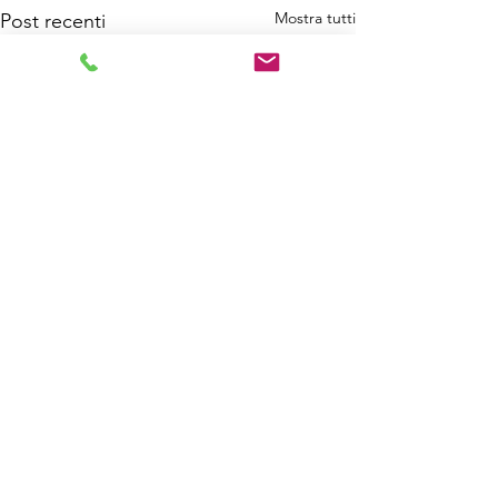
Mostra tutti
Post recenti
Commenti
Buon Natale