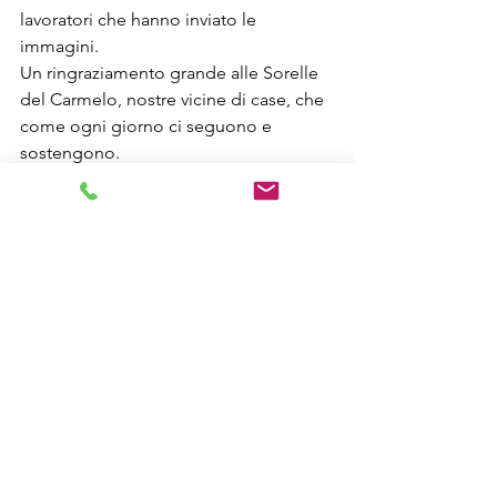
lavoratori che hanno inviato le 
immagini.
Un ringraziamento grande alle Sorelle 
del Carmelo, nostre vicine di case, che 
come ogni giorno ci seguono e 
sostengono.
I diritti di edizione e master del brano 
"Una vita in vacanza" de Lo Stato 
Sociale sono rispettivamente di Sony e 
Universal.
#Geocart
#Piacenza
#Cooperativasociale
#1maggio
#unavitainvacanza
#lostatosociale
#festadeilavoratori
#primomaggio