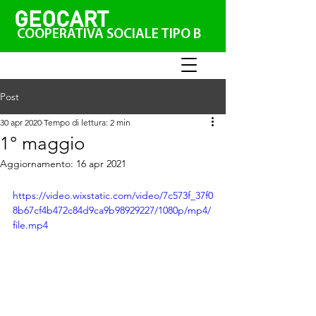
GEO
CAR
T
COOPERATIVA SOCIALE TIPO B
Post
30 apr 2020
Tempo di lettura: 2 min
1° maggio
Aggiornamento:
16 apr 2021
https://video.wixstatic.com/video/7c573f_37f0
8b67cf4b472c84d9ca9b98929227/1080p/mp4/
file.mp4