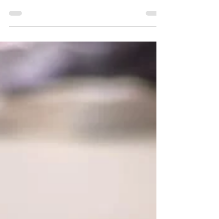
#glispinoni #coopagricolasociale #natale
#2025