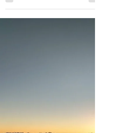
Un progetto di recupero al CSR diurno. La
Pasqua è alle porte e, come ogni anno, ci
piace pensare a modi originali e sostenibili
per...