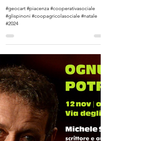
23 dic 2024
Tempo di lettura: 1 min
Buon Natale
#geocart #piacenza #cooperativasociale
#glispinoni #coopagricolasociale #natale
#2024