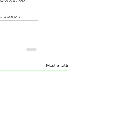
o-di-geocart.html
ipiacenza
Mostra tutti