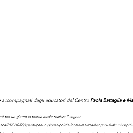
o
 accompagnati dagli educatori del Centro 
Paola Battaglia e Ma
i-per-un-giorno-la-polizia-locale-realizza-il-sogno/
naca/2023/10/05/agenti-per-un-giorno-polizia-locale-realizza-il-sogno-di-alcuni-ospiti-