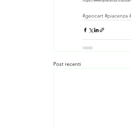
https://www.ilpiacenza.it/attual
#geocart
#piacenza
Post recenti