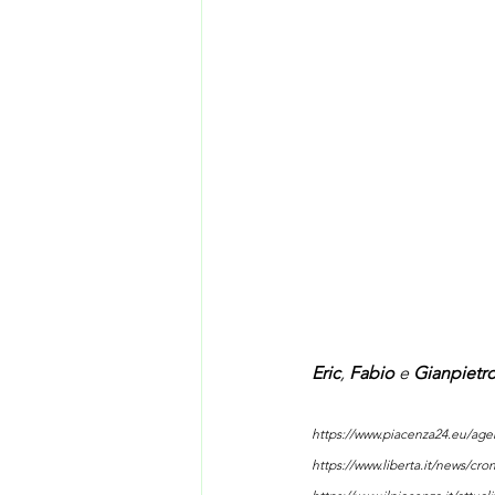
Eric
, 
Fabio
 e 
Gianpietr
https://www.piacenza24.eu/agent
https://www.liberta.it/news/cro