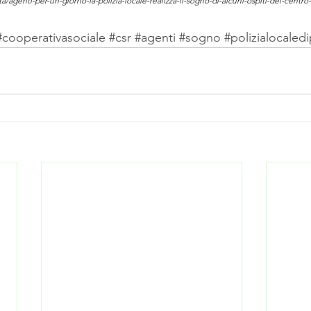
ita/agenti-per-un-giorno-la-polizia-locale-realizza-il-sogno-di-alcuni-ospiti-del-centr
#cooperativasociale
#csr
#agenti
#sogno
#polizialocaled