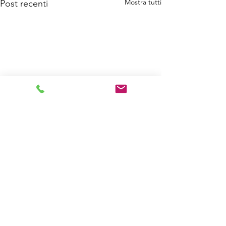
Mostra tutti
Post recenti
Commenti
Buon Natale