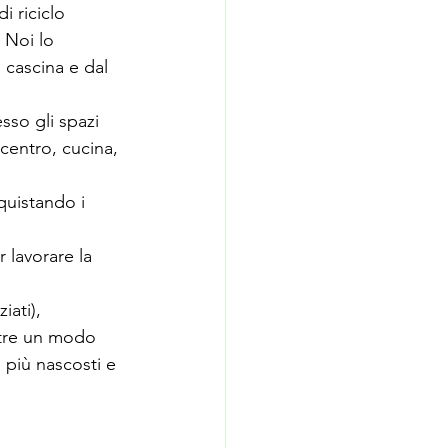
 riciclo 
 Noi lo 
cascina e dal 
sso gli spazi 
entro, cucina, 
quistando i 
 lavorare la 
ati), 
ltre un modo 
 più nascosti e 