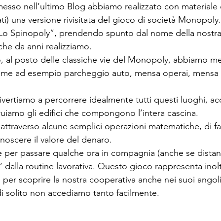
o nell’ultimo Blog abbiamo realizzato con materiale di
lati) una versione rivisitata del gioco di società Monopoly.
o Spinopoly”, prendendo spunto dal nome della nostra 
 che da anni realizziamo.
o, al posto delle classiche vie del Monopoly, abbiamo me
come ad esempio parcheggio auto, mensa operai, mensa c
ivertiamo a percorrere idealmente tutti questi luoghi, ac
truiamo gli edifici che compongono l’intera cascina.
ttraverso alcune semplici operazioni matematiche, di far
noscere il valore del denaro.
per passare qualche ora in compagnia (anche se distanzi
’ dalla routine lavorativa. Questo gioco rappresenta ino
 per scoprire la nostra cooperativa anche nei suoi angoli
 di solito non accediamo tanto facilmente.