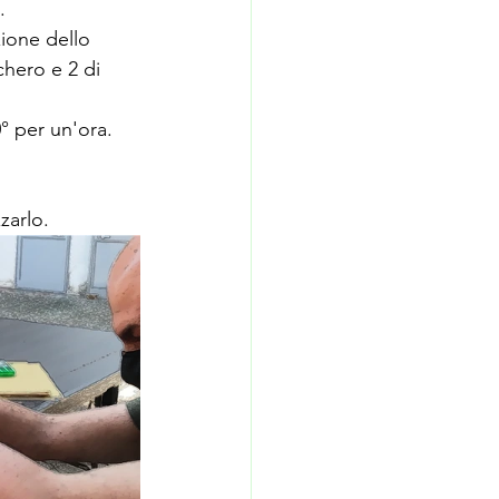
. 
zione dello 
hero e 2 di 
° per un'ora.
zarlo.