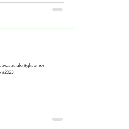
tivasociale #glispinoni
e #2023