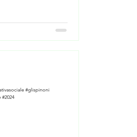
tivasociale #glispinoni
e #2024