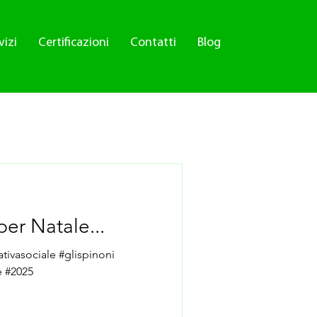
vizi
Certificazioni
Contatti
Blog
er Natale...
tivasociale #glispinoni
e #2025